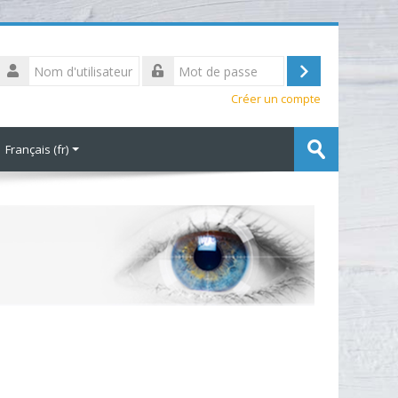
Nom
d'utilisateur
Connexion
Mot
Créer un compte
de
passe
Rechercher
Français ‎(fr)‎
des
Envoyer
cours