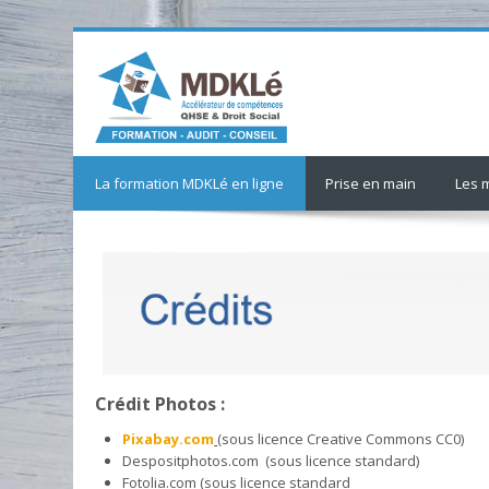
Passer
au
contenu
principal
La formation MDKLé en ligne
Prise en main
Les 
Crédit Photos :
Pixabay.com
(sous licence Creative Commons CC0)
Despositphotos.com (sous licence standard)
Fotolia.com (sous licence standard