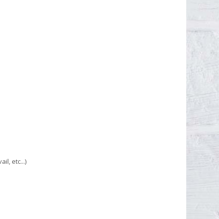
)
l, etc...)