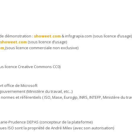
 de démonstration :
showeet.com
& infograpia.com (sous licence d’usage
:
showeet.com
(sous licence d’usage)
om
(sous licence commerciale non exclusive)
us licence Creative Commons CC0)
rt office de Microsoft
ouvernement (Ministère du travail, etc...)
ormes et référentiels ( ISO, Mase, Eurogip, INRS, INTEFP, Ministère du travai
 Marie-Prudence DEPAS (concepteur de la plateforme)
ques ISO sont la propriété de André Milev (avec son autorisation)