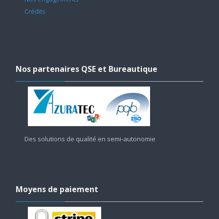
Crédits
Passer
Nos
Nos partenaires QSE et Bureautique
partenaires
QSE
et
Bureautique
Des solutions de qualité en semi-autonomie
Passer
Moyens
Moyens de paiement
de
paiement