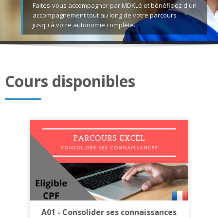
Faites-vous accompagner par MDKLé et bénéficiez d'un
Français ‎(fr)‎
accompagnement tout au long de votre parcours
jusqu'à votre autonomie complète.
Rechercher
des
Env
cours
Cours disponibles
A01 - Consolider ses connaissances